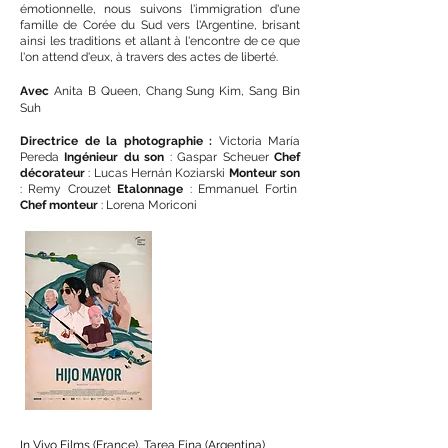
émotionnelle, nous suivons l'immigration d'une
famille de Corée du Sud vers l'Argentine, brisant
ainsi les traditions et allant à l'encontre de ce que
l'on attend d'eux, à travers des actes de liberté.
Avec
Anita B Queen, Chang Sung Kim, Sang Bin
Suh
Directrice de la photographie :
Victoria María
Pereda
Ingénieur du son
: Gaspar Scheuer
Chef
décorateur
: Lucas Hernán Koziarski
Monteur son
: Remy Crouzet
Etalonnage
: Emmanuel Fortin
Chef monteur
: Lorena Moriconi
In Vivo Films (France), Tarea Fina (Argentina)