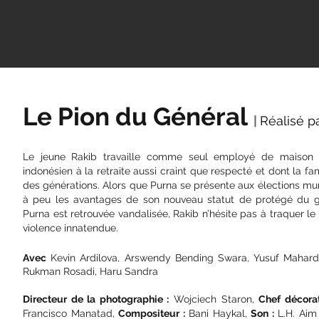
Le Pion du Général
|
Réalisé p
Le jeune Rakib travaille comme seul employé de maison 
indonésien à la retraite aussi craint que respecté et dont la fa
des générations. Alors que Purna se présente aux élections mu
à peu les avantages de son nouveau statut de protégé du gén
Purna est retrouvée vandalisée, Rakib n’hésite pas à traquer 
violence innatendue.
Avec
Kevin Ardilova, Arswendy Bending Swara, Yusuf Mahard
Rukman Rosadi, Haru Sandra
Direct
eur de la photographie :
Wojciech Staron,
Chef décorat
Francisco Manatad,
Compositeur :
Bani Haykal,
Son :
L.H. Aim 