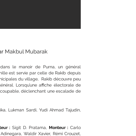
ar
Makbul Mubarak
dans le manoir de Purna, un général
mille est servie par celle de Rakib depuis
nicipales du village, Rakib découvre peu
éral. Lorsqu’une affiche électorale de
le coupable, déclenchant une escalade de
ika, Lukman Sardi, Yudi Ahmad Tajudin,
eur :
Sigit D. Pratama,
Monteur :
Carlo
Adinegara, Waldir Xavier, Rémi Crouzet,